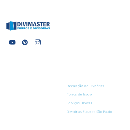
Copyright ©️ Divimaster Forros e Divisórias - Todos Direitos Reservados
2026
SERVIÇOS
A
Divimaster
é especialista em
montagem e Instalação de
Instalação de Divisórias
divisórias eucatex, forros de isopor
e biombos. Nossos Serviços são
Forros de Isopor
Realizados com Excelência e
Serviços Drywall
Profissionalismo, pensando sempre
na satisfação do cliente.
Divisórias Eucatex São Paulo
DIVISÓRIAS EUCATEX
PÁGINAS