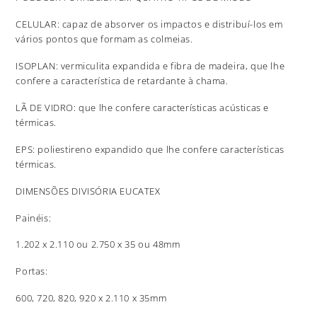
CELULAR: capaz de absorver os impactos e distribuí-los em
vários pontos que formam as colmeias.
ISOPLAN: vermiculita expandida e fibra de madeira, que lhe
confere a característica de retardante à chama.
LÃ DE VIDRO: que lhe confere características acústicas e
térmicas.
EPS: poliestireno expandido que lhe confere características
térmicas.
DIMENSÕES DIVISÓRIA EUCATEX
Painéis:
1.202 x 2.110 ou 2.750 x 35 ou 48mm
Portas:
600, 720, 820, 920 x 2.110 x 35mm